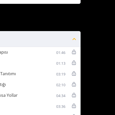
pısı
01:46
01:13
Tanıtımı
03:19
ığı
02:10
sa Yollar
04:34
03:36