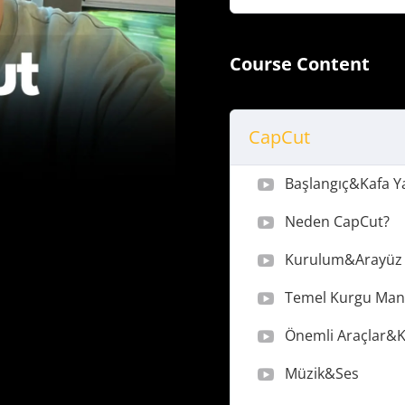
Course Content
CapCut
Başlangıç&Kafa Ya
Neden CapCut?
Kurulum&Arayüz 
Temel Kurgu Mant
Önemli Araçlar&Kı
Müzik&Ses