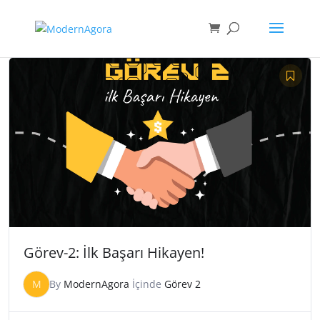
Görev-2: İlk Başarı Hikayen!
M
By
ModernAgora
İçinde
Görev 2